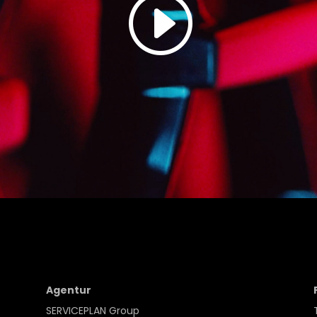
Ihren Aktivitäten sammeln. Bitte lesen Sie die Details durch
und stimmen Sie der Nutzung des Service zu, um dieses
Video anzusehen.
Mehr Informationen
Akzeptieren
Powered by
Usercentrics Consent Management Platform
Agentur
SERVICEPLAN Group