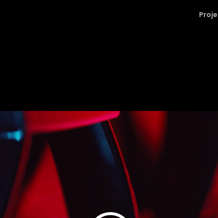
Proje
Wir benötigen Ihre Zustimmung, um den Vimeo-
Service zu laden!
Wir verwenden einen Service eines Drittanbieters, um
Videoinhalte einzubetten. Dieser Service kann Daten zu