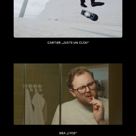
CARTIER „JUSTE UN CLOU“
IKEA „LYOS“